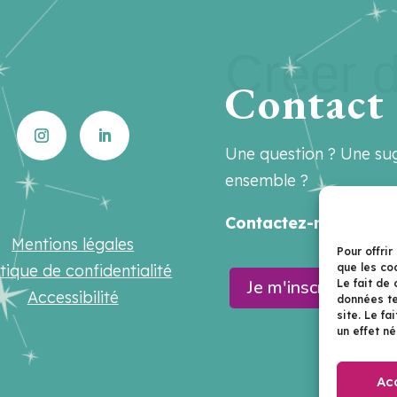
Créer d
Contact
Une question ? Une sug
ensemble ?
Contactez-nous sur
h
Mentions légales
Pour offrir
que les co
itique de confidentialité
Je m'inscris à la n
Le fait de
Accessibilité
données te
site. Le f
un effet né
Ac