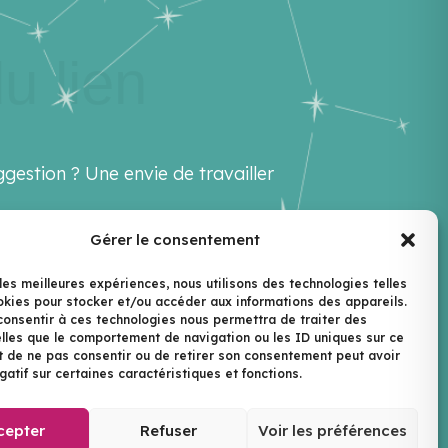
u lien
gestion ? Une envie de travailler
Gérer le consentement
ello@lenextlevel.org
 les meilleures expériences, nous utilisons des technologies telles
okies pour stocker et/ou accéder aux informations des appareils.
ewsletter
 consentir à ces technologies nous permettra de traiter des
lles que le comportement de navigation ou les ID uniques sur ce
ait de ne pas consentir ou de retirer son consentement peut avoir
gatif sur certaines caractéristiques et fonctions.
Le Next Level | ©2026
cepter
Refuser
Voir les préférences