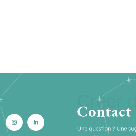
Créer d
Contact
Une question ? Une sug