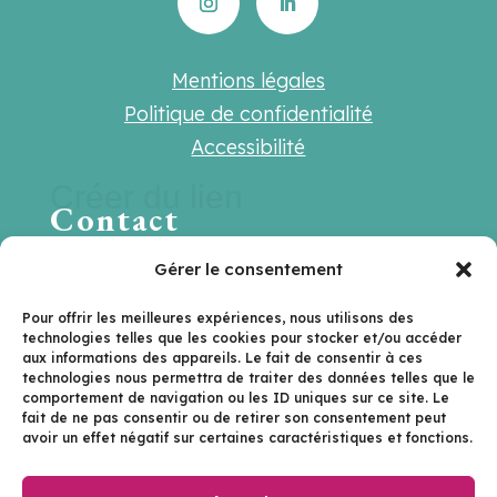
Mentions légales
Politique de confidentialité
Accessibilité
Créer du lien
Contact
Une question ? Une suggestion ? Une
Gérer le consentement
envie de travailler ensemble ?
Pour offrir les meilleures expériences, nous utilisons des
technologies telles que les cookies pour stocker et/ou accéder
Contactez-nous sur
aux informations des appareils. Le fait de consentir à ces
technologies nous permettra de traiter des données telles que le
hello@lenextlevel.org
comportement de navigation ou les ID uniques sur ce site. Le
fait de ne pas consentir ou de retirer son consentement peut
avoir un effet négatif sur certaines caractéristiques et fonctions.
Je m'inscris à la newsletter