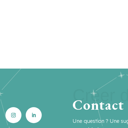
Créer d
Contact
Une question ? Une sug