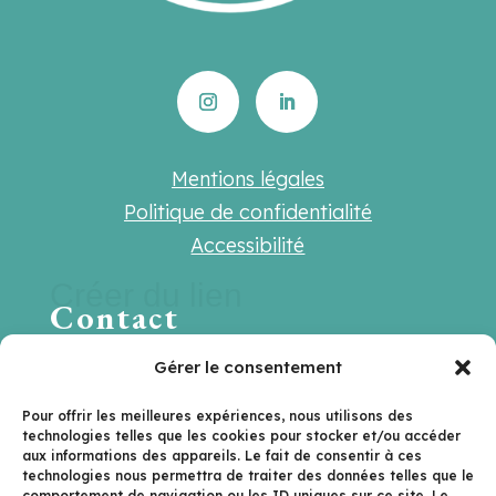
Mentions légales
Politique de confidentialité
Accessibilité
Créer du lien
Contact
Une question ? Une suggestion ? Une
Gérer le consentement
envie de travailler ensemble ?
Pour offrir les meilleures expériences, nous utilisons des
technologies telles que les cookies pour stocker et/ou accéder
Contactez-nous sur
aux informations des appareils. Le fait de consentir à ces
technologies nous permettra de traiter des données telles que le
hello@lenextlevel.org
comportement de navigation ou les ID uniques sur ce site. Le