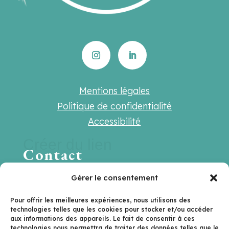
Mentions légales
Politique de confidentialité
Accessibilité
Créer du lien
Contact
Une question ? Une suggestion ? Une
Gérer le consentement
envie de travailler ensemble ?
Pour offrir les meilleures expériences, nous utilisons des
technologies telles que les cookies pour stocker et/ou accéder
Contactez-nous sur
aux informations des appareils. Le fait de consentir à ces
technologies nous permettra de traiter des données telles que le