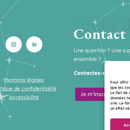
Créer d
Contact
Une question ? Une sug
ensemble ?
Contactez-nous sur
h
Mentions légales
Pour offrir
que les co
itique de confidentialité
Je m'inscris à la n
Le fait de
Accessibilité
données te
site. Le f
un effet né
Ac