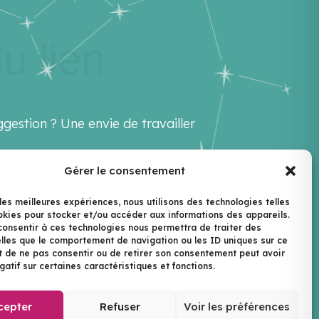
u lien
gestion ? Une envie de travailler
Gérer le consentement
ello@lenextlevel.org
 les meilleures expériences, nous utilisons des technologies telles
okies pour stocker et/ou accéder aux informations des appareils.
ewsletter
 consentir à ces technologies nous permettra de traiter des
lles que le comportement de navigation ou les ID uniques sur ce
ait de ne pas consentir ou de retirer son consentement peut avoir
gatif sur certaines caractéristiques et fonctions.
Le Next Level | ©2026
cepter
Refuser
Voir les préférences