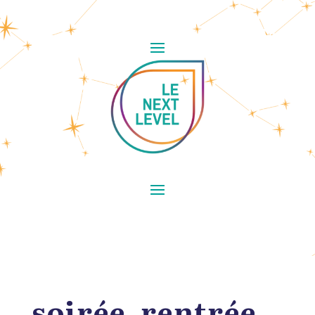
soirée_rentrée_