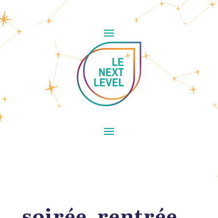
soirée_rentrée_