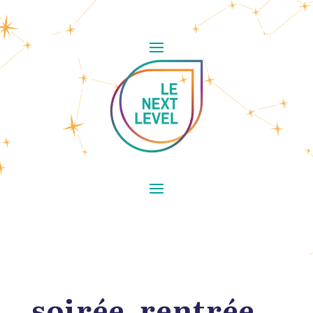
soirée_rentrée_