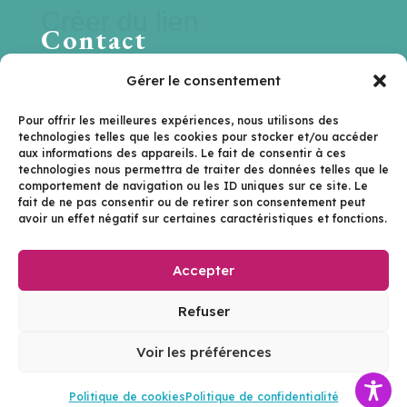
Créer du lien
Contact
Une question ? Une suggestion ? Une
Gérer le consentement
envie de travailler ensemble ?
Pour offrir les meilleures expériences, nous utilisons des
technologies telles que les cookies pour stocker et/ou accéder
Contactez-nous sur
aux informations des appareils. Le fait de consentir à ces
technologies nous permettra de traiter des données telles que le
hello@lenextlevel.org
comportement de navigation ou les ID uniques sur ce site. Le
fait de ne pas consentir ou de retirer son consentement peut
avoir un effet négatif sur certaines caractéristiques et fonctions.
Je m'inscris à la newsletter
Accepter
Le Next Level | ©2026
Refuser
Site réalisé avec passion par
Rouge le fil
Voir les préférences
Politique de cookies
Politique de confidentialité