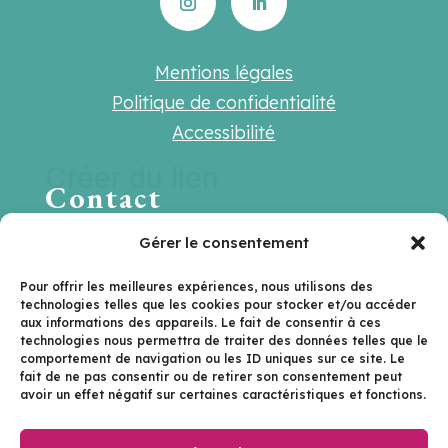
Mentions légales
Politique de confidentialité
Accessibilité
Créer du lien
Contact
Une question ? Une suggestion ? Une
Gérer le consentement
envie de travailler ensemble ?
Pour offrir les meilleures expériences, nous utilisons des
technologies telles que les cookies pour stocker et/ou accéder
Contactez-nous sur
aux informations des appareils. Le fait de consentir à ces
technologies nous permettra de traiter des données telles que le
hello@lenextlevel.org
comportement de navigation ou les ID uniques sur ce site. Le
fait de ne pas consentir ou de retirer son consentement peut
avoir un effet négatif sur certaines caractéristiques et fonctions.
Je m'inscris à la newsletter