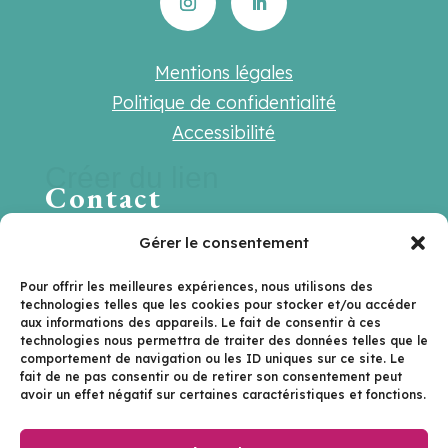
Mentions légales
Politique de confidentialité
Accessibilité
Créer du lien
Contact
Une question ? Une suggestion ? Une
Gérer le consentement
envie de travailler ensemble ?
Pour offrir les meilleures expériences, nous utilisons des
technologies telles que les cookies pour stocker et/ou accéder
Contactez-nous sur
aux informations des appareils. Le fait de consentir à ces
technologies nous permettra de traiter des données telles que le
hello@lenextlevel.org
comportement de navigation ou les ID uniques sur ce site. Le
fait de ne pas consentir ou de retirer son consentement peut
avoir un effet négatif sur certaines caractéristiques et fonctions.
Je m'inscris à la newsletter