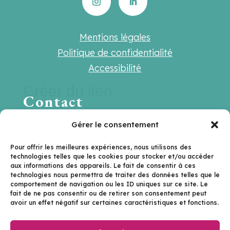
Mentions légales
Politique de confidentialité
Accessibilité
Créer du lien
Contact
Une question ? Une suggestion ? Une
Gérer le consentement
envie de travailler ensemble ?
Pour offrir les meilleures expériences, nous utilisons des
technologies telles que les cookies pour stocker et/ou accéder
Contactez-nous sur
aux informations des appareils. Le fait de consentir à ces
technologies nous permettra de traiter des données telles que le
hello@lenextlevel.org
comportement de navigation ou les ID uniques sur ce site. Le
fait de ne pas consentir ou de retirer son consentement peut
avoir un effet négatif sur certaines caractéristiques et fonctions.
Je m'inscris à la newsletter