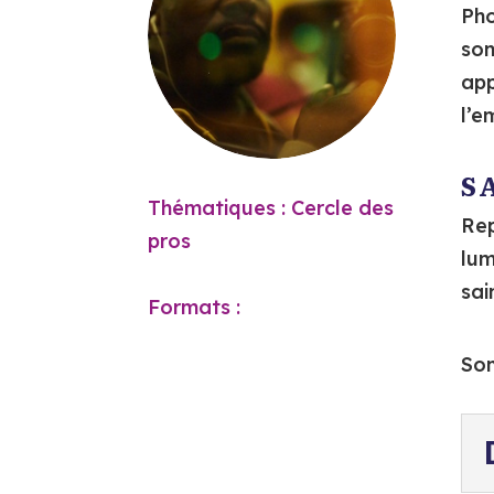
Pho
son
app
l’e
S
Thématiques : Cercle des
Rep
pros
lum
sai
Formats :
Son