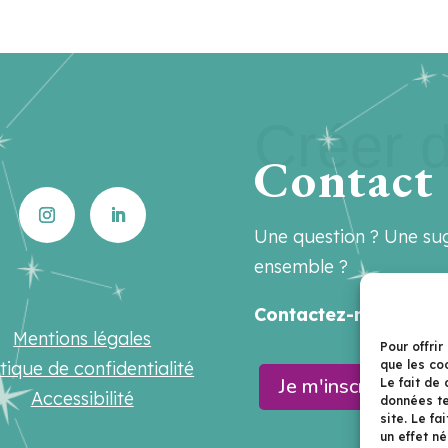
Créer d
Contact
Une question ? Une sug
ensemble ?
Contactez-nous sur
h
Mentions légales
Pour offrir
itique de confidentialité
que les co
Je m'inscris à la n
Le fait de
Accessibilité
données te
site. Le f
un effet né