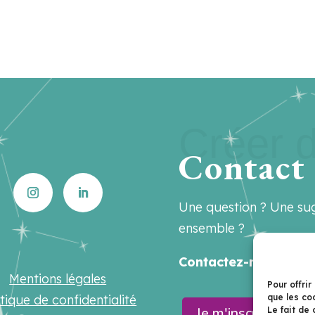
Créer d
Contact
Une question ? Une sug
ensemble ?
Contactez-nous sur
h
Mentions légales
Pour offrir
que les co
itique de confidentialité
Je m'inscris à la n
Le fait de