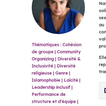
Naw
sol
sex
au 
com
val
Thématiques : Cohésion
pro
de groupe | Community
Ell
Organizing | Diversité &
rep
Inclusivité | Diversité
tra
religieuse | Genre |
Islamophobie | Laïcité |
Leadership inclusif |
Performance de
structure et d'équipe |