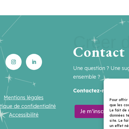
Créer d
Contact
Une question ? Une sug
ensemble ?
Contactez-nous sur
h
Mentions légales
Pour offrir
itique de confidentialité
que les co
Je m'inscris à la n
Le fait de
Accessibilité
données te
site. Le f
un effet né