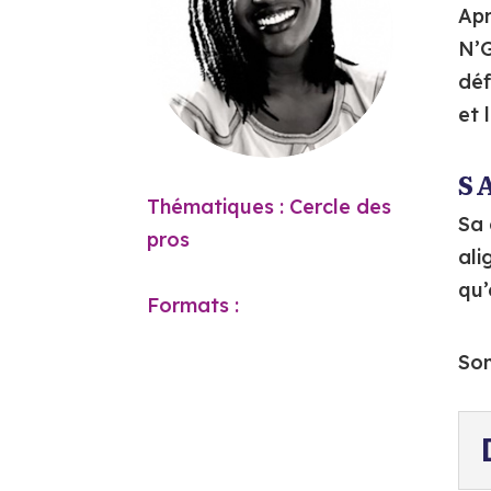
Apr
N’G
déf
et 
S
Thématiques : Cercle des
Sa 
pros
ali
qu’
Formats :
Son