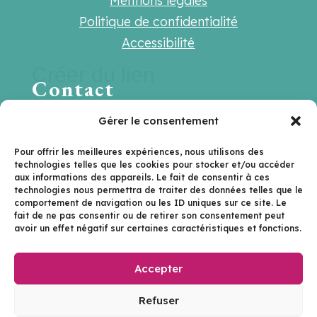
Mentions légales
Politique de confidentialité
Accessibilité
Créer du lien
Contact
Une question ? Une suggestion ? Une
Gérer le consentement
envie de travailler ensemble ?
Pour offrir les meilleures expériences, nous utilisons des
technologies telles que les cookies pour stocker et/ou accéder
Contactez-nous sur
aux informations des appareils. Le fait de consentir à ces
technologies nous permettra de traiter des données telles que le
hello@lenextlevel.org
comportement de navigation ou les ID uniques sur ce site. Le
fait de ne pas consentir ou de retirer son consentement peut
avoir un effet négatif sur certaines caractéristiques et fonctions.
Je m'inscris à la newsletter
Accepter
Le Next Level | ©2026
Refuser