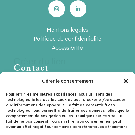
Mentions légales
Politique de confidentialité
Accessibilité
Créer du lien
Contact
Une question ? Une suggestion ? Une
Gérer le consentement
envie de travailler ensemble ?
Pour offrir les meilleures expériences, nous utilisons des
technologies telles que les cookies pour stocker et/ou accéder
Contactez-nous sur
aux informations des appareils. Le fait de consentir à ces
technologies nous permettra de traiter des données telles que le
hello@lenextlevel.org
comportement de navigation ou les ID uniques sur ce site. Le
fait de ne pas consentir ou de retirer son consentement peut
avoir un effet négatif sur certaines caractéristiques et fonctions.