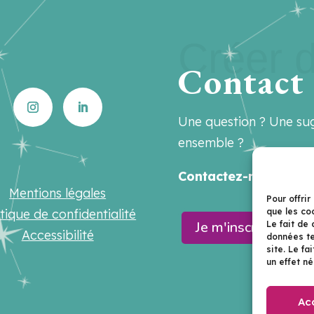
Créer d
Contact
Une question ? Une sug
ensemble ?
Contactez-nous sur
h
Mentions légales
Pour offrir
que les co
itique de confidentialité
Je m'inscris à la n
Le fait de
Accessibilité
données te
site. Le f
un effet né
Ac