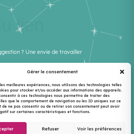
u lien
gestion ? Une envie de travailler
Gérer le consentement
ello@lenextlevel.org
 les meilleures expériences, nous utilisons des technologies telles
okies pour stocker et/ou accéder aux informations des appareils.
ewsletter
 consentir à ces technologies nous permettra de traiter des
lles que le comportement de navigation ou les ID uniques sur ce
ait de ne pas consentir ou de retirer son consentement peut avoir
gatif sur certaines caractéristiques et fonctions.
Le Next Level | ©2026
cepter
Refuser
Voir les préférences