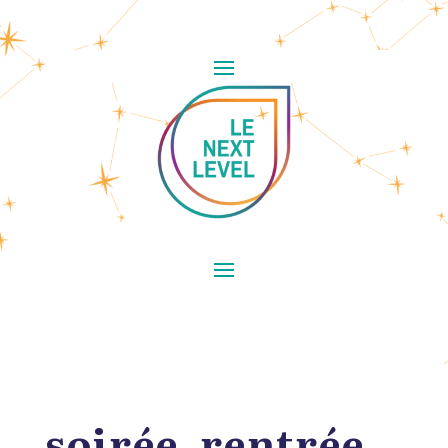
soirée_rentrée_