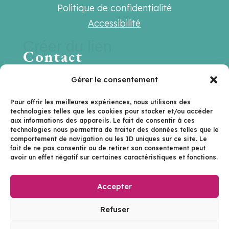
Politique de confidentialité
Accessibilité
Créer du lien
Contact
Une question ? Une suggestion ? Une
Gérer le consentement
envie de travailler ensemble ?
Pour offrir les meilleures expériences, nous utilisons des
technologies telles que les cookies pour stocker et/ou accéder
Contactez-nous sur
aux informations des appareils. Le fait de consentir à ces
technologies nous permettra de traiter des données telles que le
hello@lenextlevel.org
comportement de navigation ou les ID uniques sur ce site. Le
fait de ne pas consentir ou de retirer son consentement peut
avoir un effet négatif sur certaines caractéristiques et fonctions.
Je m'inscris à la newsletter
Accepter
Le Next Level | ©2026
Refuser
Site réalisé avec passion par
Rouge le fil