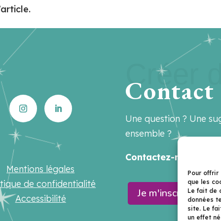
article.
Créer d
Contact
Une question ? Une sug
ensemble ?
Contactez-nous sur
h
Mentions légales
Pour offrir
que les co
itique de confidentialité
Je m'inscris à la n
Le fait de
Accessibilité
données te
site. Le f
un effet né