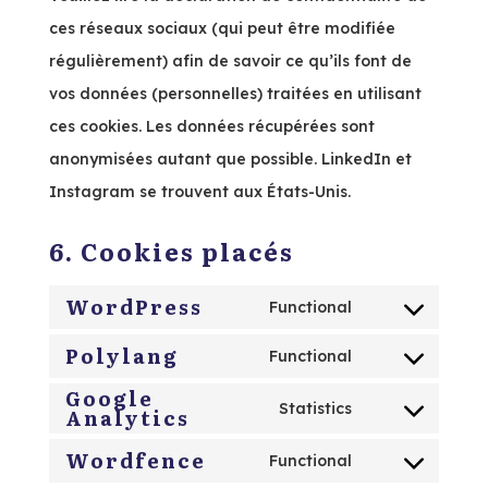
ces réseaux sociaux (qui peut être modifiée
régulièrement) afin de savoir ce qu’ils font de
vos données (personnelles) traitées en utilisant
ces cookies. Les données récupérées sont
anonymisées autant que possible. LinkedIn et
Instagram se trouvent aux États-Unis.
6. Cookies placés
WordPress
Functional
Consent
Polylang
to
Functional
Consent
service
Google
to
Statistics
Analytics
wordpress
Consent
service
Wordfence
to
Functional
polylang
Consent